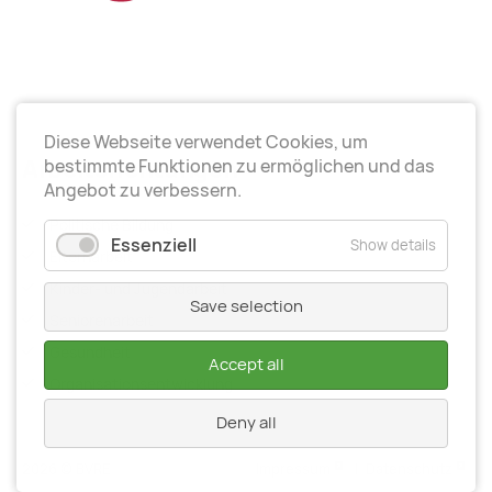
Diese Webseite verwendet Cookies, um
Arbeitsrichtungen
bestimmte Funktionen zu ermöglichen und das
Angebot zu verbessern.
Politische Bildung
Essenziell
Show details
Elternarbeit
Kinder- und Jugendarbeit
Save selection
Seniorenarbeit
Gesundheit
Accept all
Organisationsentwiсklung
Deny all
2026 © BVRE
Impressum
|
Datenschutz