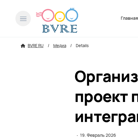
Пропусти
Главна
BVRE RU
Медиа
Details
Организ
проект 
интегра
·
19. Февраль 2026