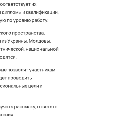
соответствует их
 дипломы и квалификации,
ую по уровню работу.
ского пространства,
 из Украины, Молдовы,
 этнической, национальной
ходятся.
рые позволят участникам
удет проводить
ссиональные цели и
учать рассылку, ответьте
жения.