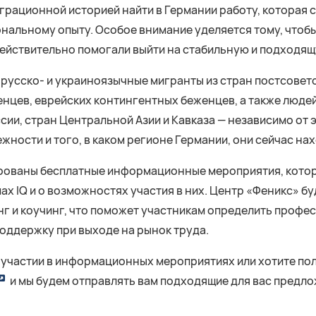
грационной историей найти в Германии работу, которая 
альному опыту. Особое внимание уделяется тому, чтобы
ействительно помогали выйти на стабильную и подходящ
 русско- и украиноязычные мигранты из стран постсовет
нцев, еврейских контингентных беженцев, а также людей
ссии, стран Центральной Азии и Кавказа — независимо от
жности и того, в каком регионе Германии, они сейчас на
ированы бесплатные информационные мероприятия, кото
ах IQ и о возможностях участия в них. Центр «Феникс» б
г и коучинг, что поможет участникам определить профе
оддержку при выходе на рынок труда.
 участии в информационных мероприятиях или хотите пол
и мы будем отправлять вам подходящие для вас предло