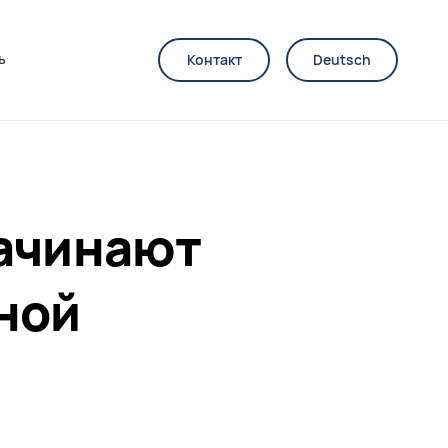
ь
Контакт
Deutsch
начинают
ной