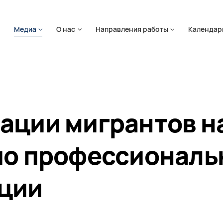
ть навигацию
я
Медиа
О нас
Направления работы
Календар
ации мигрантов 
по профессиональ
ции