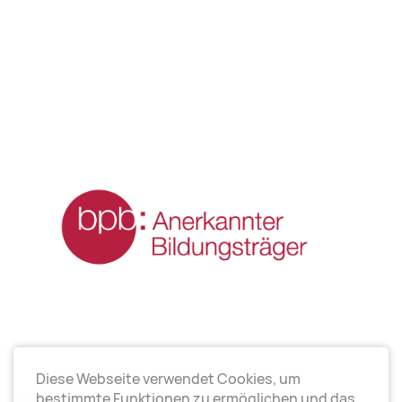
Diese Webseite verwendet Cookies, um
Arbeitsrichtungen
bestimmte Funktionen zu ermöglichen und das