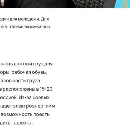
ездки для молодежи. Для
 e.V. теперь ежемесячно
 очень важный груз для
оры, рабочая обувь,
асов часть груза
е расположены в 15-20
оссией. Из-за боевых
ывает электроэнергии и
я возможность поесть
ядить гаджеты.