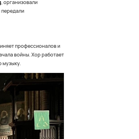
g
, организовали
 передали
диняет профессионалов и
ачала войны. Хор работает
ю музыку.