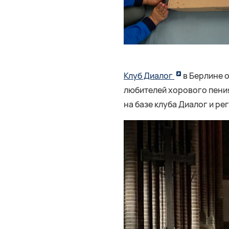
Клуб Диалог
в Берлине 
любителей хорового пения
на базе клуба Диалог и ре