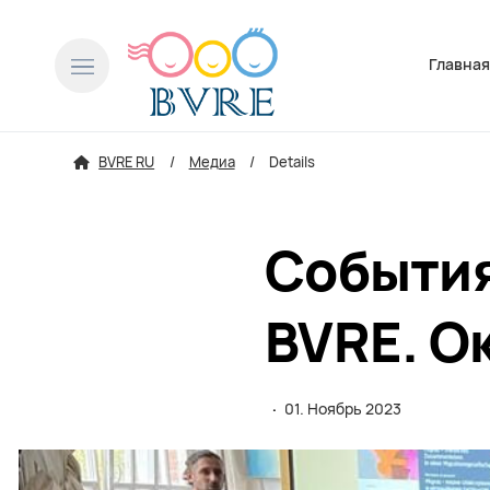
Пропусти
Главна
BVRE RU
Медиа
Details
События
BVRE. О
·
01. Ноябрь 2023