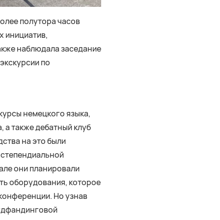
более полутора часов
х инициатив,
также наблюдала заседание
 экскурсии по
курсы немецкого языка,
, а также дебатный клуб
дства на это были
 степендиальной
але они планировали
ть оборудования, которое
конференции. Но узнав
аудфандинговой