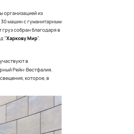
ы организацией из
 30 машин с гуманитарным
 груз собран благодаря в
д "
Харкову Мир
".
 участвуют в
ерный Рейн-Вестфалия.
свещения, которое, в