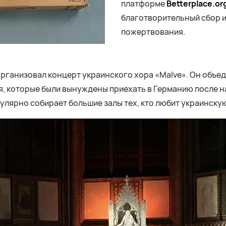
платформе
Betterplace.or
благотворительный сбор и
пожертвования.
организовал концерт украинского хора «Malve». Он объе
, которые были вынуждены приехать в Германию после н
гулярно собирает большие залы тех, кто любит украинску