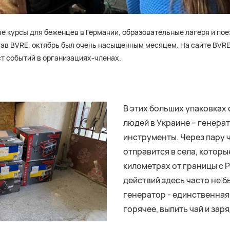
е курсы для беженцев в Германии, образовательные лагеря и по
тав BVRE, октябрь был очень насыщенным месяцем. На сайте BVRE
т событий в организациях-членах.
В этих больших упаковках
людей в Украине – генерат
инструменты. Через пару ч
отправится в села, которы
километрах от границы с Р
действий здесь часто не б
генератор - единственна
горячее, выпить чай и зар