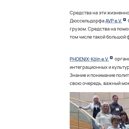
Средства на эти жизненно
Дюссельдорфа
AVP e.V.
грузом. Средства на помо
том числе такой большой 
PHOENIX-Köln e.V.
органи
интеграционных и культу
Знание и понимание полит
свою очередь, важный мом