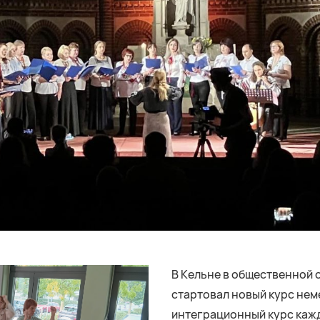
В Кельне в общественной
стартовал новый курс нем
интеграционный курс каж