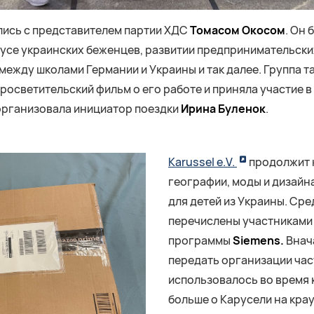
лись с представителем партии ХДС
Томасом Окосом
. Он 
тусе украинских беженцев, развитии предпринимательски
между школами Германии и Украины и так далее. Группа 
росветительский фильм о его работе и приняла участие в
рганизовала инициатор поездки
Ирина Буленок
.
Karussel e.V.
продолжит 
географии, моды и дизайна
для детей из Украины. Сре
перечислены участниками
программы
Siemens.
Внач
передать организации час
использовалось во время 
больше о Карусели на кр