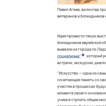
Павел Агеев, волонтер п
ветеранов и блокадников 
Идея провести такую выст
блокадников еврейской об
вывезли из города по Лад
социализма"
, который 
встречи, экскурсии, диал
"Искусство — одна из сам
сочетающая память со св
участия в процессах буду
момента своего основания
учимся строить общие мос