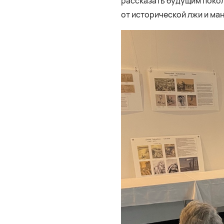
рассказать будущим покол
от исторической лжи и ма