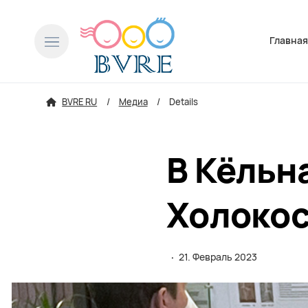
Пропусти
Главна
BVRE RU
Медиа
Details
В Кёльн
Холокос
·
21. Февраль 2023