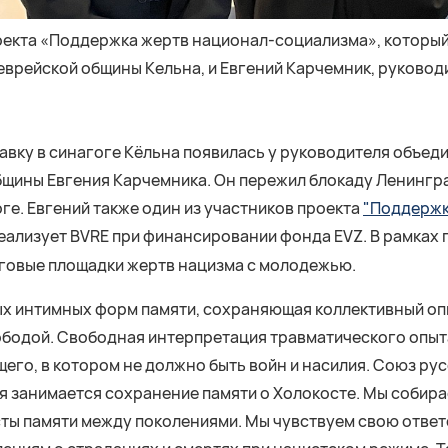
роекта «Поддержка жертв национал-социализма», который
еврейской общины Кельна, и Евгений Карчемник, руково
авку в синагоге Кёльна появилась у руководителя объед
щины Евгения Карчемника. Он пережил блокаду Ленингра
оге. Евгений также один из участников проекта
"Поддержк
реализует BVRE при финансировании фонда EVZ. В рамках
оговые площадки жертв нацизма с молодежью.
ых интимных форм памяти, сохраняющая коллективный опыт
ободой. Свободная интерпретация травматического опыт
щего, в котором не должно быть войн и насилия. Союз ру
 занимается сохранение памяти о Холокосте. Мы собира
ты памяти между поколениями. Мы чувствуем свою ответ