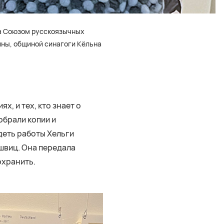
на Союзом русскоязычных
ины, общиной синагоги Кёльна
х, и тех, кто знает о
обрали копии и
деть работы Хельги
ушвиц. Она передала
охранить.