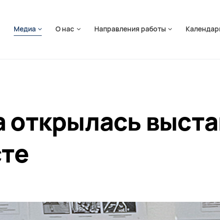
ть навигацию
я
Медиа
О нас
Направления работы
Календар
а открылась выста
те