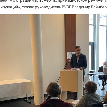
ениям о страданиях и смертях при нацистском режиме. 
нипуляций», сказал руководитель BVRE Владимир Вайнберг