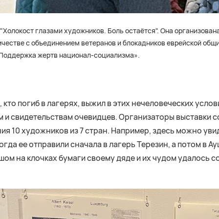
 "Холокост глазами художников. Боль остаётся". Она организова
ичестве с объединением ветеранов и блокадников еврейской общ
«Поддержка жертв национал-социализма».
 кто погиб в лагерях, выжил в этих нечеловеческих условия
ам и свидетельствам очевидцев. Организаторы выставки с
я 10 художников из 7 стран. Например, здесь можно уви
 когда ее отправили сначала в лагерь Терезин, а потом в А
ом на клочках бумаги своему дяде и их чудом удалось с