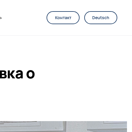
ь
Контакт
Deutsch
вка о