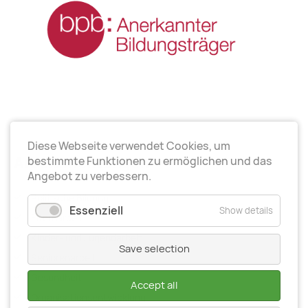
Diese Webseite verwendet Cookies, um
Arbeitsrichtungen
bestimmte Funktionen zu ermöglichen und das
Angebot zu verbessern.
Politische Bildung
Essenziell
Show details
Elternarbeit
Kinder- und Jugendarbeit
Save selection
Seniorenarbeit
Gesundheit
Accept all
Organisationsentwiсklung