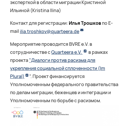
эксперткой в области миграции Кристиной
Ильиной (Kristina Ilina)
Контакт для регистрации:
Илья Трошков
по E-
mail
ilia.troshkov@quarteera.de
Мероприятие проводится BVRE e.V. в
сотрудничестве с
Quarteera e.V.
в рамках
проекта
"Диалоги против расизма для
укрепления социальной сплоченности (Im
Plural)
". Проект финансируется
Уполномоченным федерального правительства
по делам миграции, беженцев и интеграции и
Уполномоченным по борьбе с расизмом.