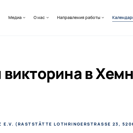
ть навигацию
я
Медиа
О нас
Направления работы
Календар
викторина в Хемн
 E.V.
(
RASTSTÄTTE LOTHRINGERSTRASSE 23, 5206