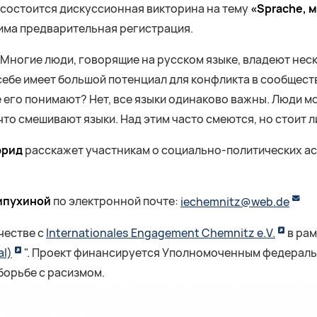
це состоится дискуссионная викторина на тему
«Sprache, м
има предварительная регистрация.
Многие люди, говорящие на русском языке, владеют неск
себе имеет большой потенциал для конфликта в сообществ
е его понимают? Нет, все языки одинаково важны. Люди м
, что смешивают языки. Над этим часто смеются, но стоит л
фрид
расскажет участникам о социально-политических ас
ипухиной
по электронной почте:
iechemnitz@web.de
честве с
Internationales Engagement Chemnitz e.V.
в ра
al)
". Проект финансируется Уполномоченным федераль
борьбе с расизмом.