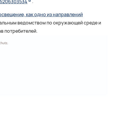
15206303534
.
свещение, как одно из направлений
ральным ведомством по окружающей среде и
в потребителей.