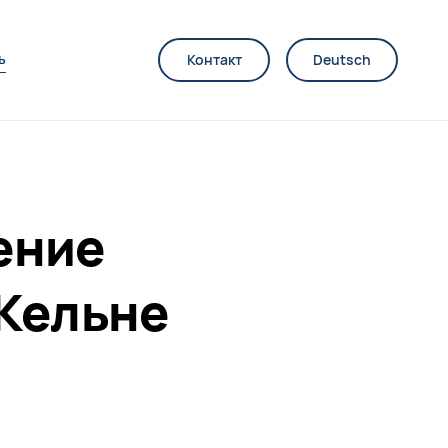
ь
Контакт
Deutsch
ение
 Кельне