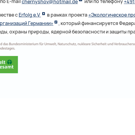
по E-mail
chernyshov@hotmail.de
или по телефону
+49
честве с
Erfolg e.V
в рамках проекта
«Экологическое про
рганизаций Германии»
, который финансируется Феде
, охраны природы, ядерной безопасности и защиты пра