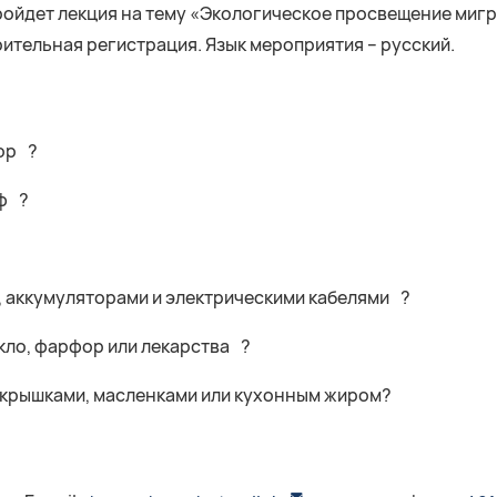
е пройдет лекция на тему «Экологическое просвещение миг
ительная регистрация. Язык мероприятия – русский.
ор ?
ф ?
 аккумуляторами и электрическими кабелями ?
кло, фарфор или лекарства ?
окрышками, масленками или кухонным жиром?