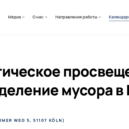
ть навигацию
я
Медиа
О нас
Направления работы
Календар
гическое просвещ
деление мусора в
IMER WEG 5, 51107 KÖLN
)