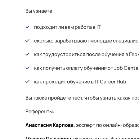
Вы узнаете:
подходит ли вам работа в IT
сколько зарабатывают молодые специалист
как трудоустроиться после обучения в Ге
как получить оплату обучения от Job Cente
как проходит обучение в IT Career Hub
Вы также пройдете тест, чтобы узнать какая пр
Референты:
Анастасия Карпова,
эксперт по онлайн-образо
Максим Пушкарев
, эксперт по гос. финанси