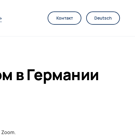
ь
Контакт
Deutsch
ом в Германии
в Zoom.