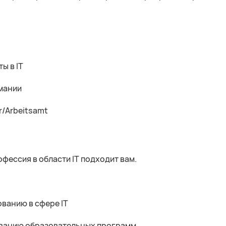
ы в IT
рмании
r/Arbeitsamt
офессия в области IT подходит вам.
ванию в сфере IT
рованию образовательных программ