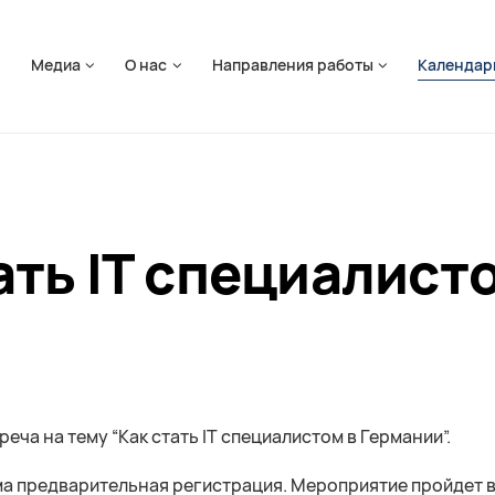
ть навигацию
я
Медиа
О нас
Направления работы
Календар
ать IT специалист
реча на тему “Как стать IT специалистом в Германии”.
ма предварительная регистрация. Мероприятие пройдет 