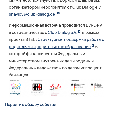
свяжитесь, пожалуйста, с Борисом Шавловым,
организатором мероприятия от Club Dialog e.V.:
shavlov@club-dialog.de
Информационная встреча проводится BVRE e.V
в сотрудничестве с
Club Dialog e.V.
в рамках
проекта STEL «
Структурная поддержка работы с
родителями и родительское образование
»,
который финансируется Федеральным
министерством внутренних дел и родины и
Федеральным ведомством по делам миграции и
беженцев.
Перейти к обзору событий