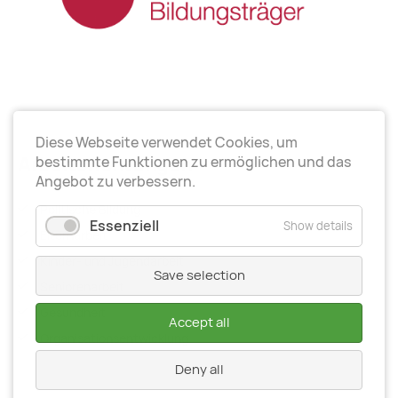
Diese Webseite verwendet Cookies, um
Arbeitsrichtungen
bestimmte Funktionen zu ermöglichen und das
Angebot zu verbessern.
Politische Bildung
Essenziell
Show details
Elternarbeit
Kinder- und Jugendarbeit
Save selection
Seniorenarbeit
Gesundheit
Accept all
Organisationsentwiсklung
Deny all