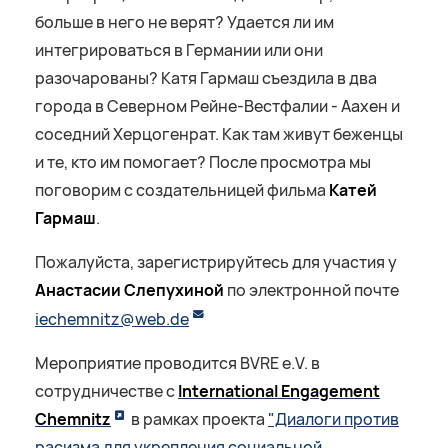
больше в него не верят? Удается ли им
интегрироваться в Германии или они
разочарованы? Катя Гармаш съездила в два
города в Северном Рейне-Вестфалии - Аахен и
соседний Херцогенрат. Как там живут беженцы
и те, кто им помогает? После просмотра мы
поговорим с создательницей фильма
Катей
Гармаш
.
Пожалуйста, зарегистрируйтесь для участия у
Анастасии Слепухиной
по электронной почте
iechemnitz@web.de
Мероприятие проводится BVRE e.V. в
сотрудничестве с
International Engagement
Chemnitz
в рамках проекта
"Диалоги против
расизма для укрепления социальной