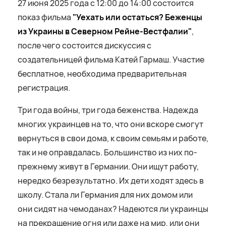
27 июня 2025 года с 12:00 до 14:00 состоится
показ фильма
"Уехать или остаться? Беженцы
из Украины в Северном Рейне-Вестфалии"
,
после чего состоится дискуссия с
создательницей фильма Катей Гармаш. Участие
бесплатное, необходима предварительная
регистрация.
Три года войны, три года беженства. Надежда
многих украинцев на то, что они вскоре смогут
вернуться в свои дома, к своим семьям и работе,
так и не оправдалась. Большинство из них по-
прежнему живут в Германии. Они ищут работу,
нередко безрезультатно. Их дети ходят здесь в
школу. Стала ли Германия для них домом или
они сидят на чемоданах? Надеются ли украинцы
на прекращение огня или даже на мир, или они