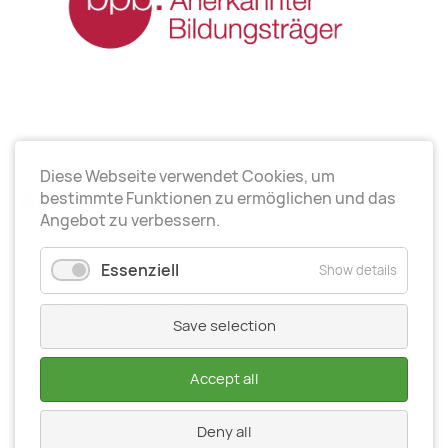
Diese Webseite verwendet Cookies, um
Arbeitsrichtungen
bestimmte Funktionen zu ermöglichen und das
Angebot zu verbessern.
Politische Bildung
Essenziell
Show details
Elternarbeit
Kinder- und Jugendarbeit
Save selection
Seniorenarbeit
Gesundheit
Accept all
Organisationsentwiсklung
Deny all