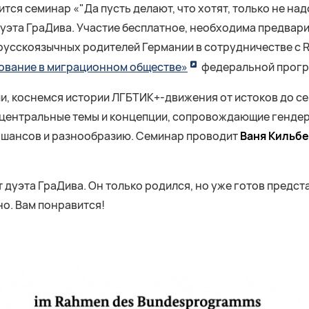
оится семинар «"Да пусть делают, что хотят, только не н
дуэта ГраДива. Участие бесплатное, необходима предвар
усскоязычных родителей Германии в сотрудничестве с Re
ование в миграционном обществе»
федеральной програ
и, коснемся истории ЛГБТИК+-движения от истоков до с
центральные темы и концепции, сопровождающие гендерн
у шансов и разнообразию. Семинар проводит
Ваня Кильбе
уэта ГраДива. Он только родился, но уже готов представ
о. Вам понравится!