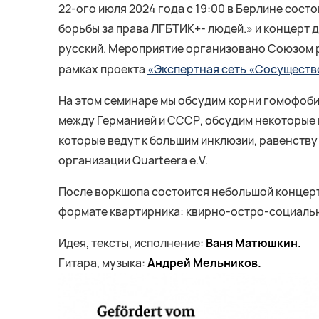
22-ого июля 2024 года c 19:00 в Берлине сост
борьбы за права ЛГБТИК+- людей.» и концерт 
русский. Мероприятие организовано Союзом р
рамках проекта
«Экспертная сеть «Сосуществ
На этом семинаре мы обсудим корни гомофоби
между Германией и СССР, обсудим некоторые 
которые ведут к большим инклюзии, равенств
организации Quarteera e.V.
После воркшопа состоится небольшой концерт д
формате квартирника: квирно-остро-социальн
Идея, тексты, исполнение:
Ваня Матюшкин.
Гитара, музыка:
Андрей Мельников.