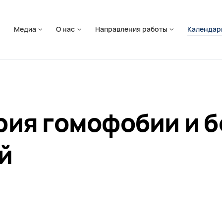
ть навигацию
я
Медиа
О нас
Направления работы
Календар
ия гомофобии и б
й