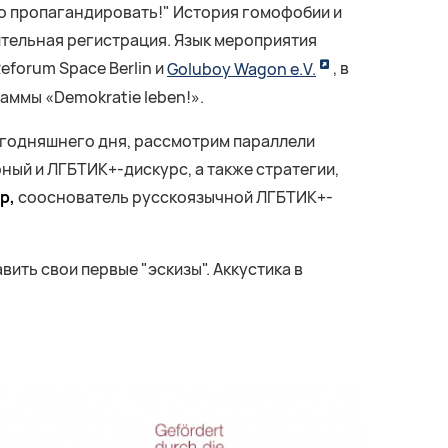
адо пропагандировать!" История гомофобии и
ительная регистрация. Язык мероприятия
forum Space Berlin и
Goluboy Wagon e.V.
, в
ммы «Demokratie leben!».
егодняшнего дня, рассмотрим параллели
ый и ЛГБТИК+-дискурс, а также стратегии,
р,
сооснователь русскоязычной ЛГБТИК+-
ить свои первые "эскизы". Аккустика в