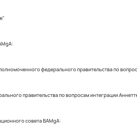
ge"
AMgA:
Уполномоченного федерального правительства по вопрос
ального правительства по вопросам интеграции Аннетт
ационного совета BAMgA: