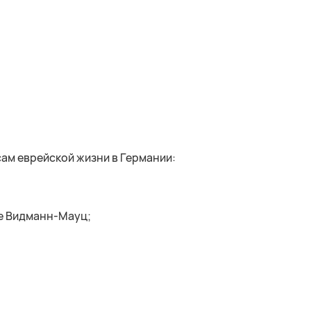
ам еврейской жизни в Германии:
е Видманн-Мауц;