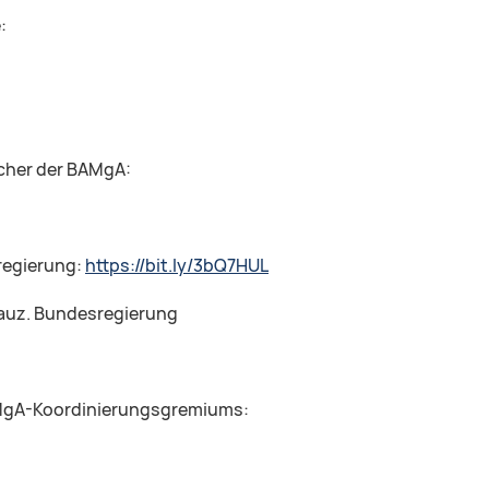
:
echer der BAMgA:
sregierung:
https://bit.ly/3bQ7HUL
auz. Bundesregierung
BAMgA-Koordinierungsgremiums: