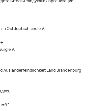
едставителей следующих организаций:
 in Ostdeutschland e.V.
bH
urg e.V.
d Ausländerfeindlichkeit Land Brandenburg
здесь:
unft"