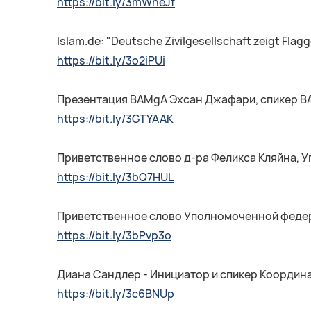
https://bit.ly/3mWneJf
Islam.de: "Deutsche Zivilgesellschaft zeigt Flag
https://bit.ly/3o2iPUi
Презентация BAMgA Эхсан Джафари, спикер B
https://bit.ly/3GTYAAK
Приветственное слово д-ра Феликса Кляйна, 
https://bit.ly/3bQ7HUL
Приветственное слово Уполномоченной федер
https://bit.ly/3bPvp3o
Диана Сандлер - Инициатор и спикер Координ
https://bit.ly/3c6BNUp