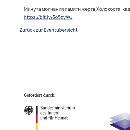
Минута молчания памяти жертв Холокоста, ка
https://bit.ly/3o5zyWJ
Zurück zur Eventübersicht