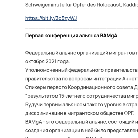
Schweigeminute für Opfer des Holocaust, Kaddi
https://bit.ly/3o5zyWJ
_________________________________
Первая конференция альянса BAMgA
Федеральный альянс организаций мигрантов п
октября 2021 года.
Уполномоченный федерального правительства 
правительства по вопросам интеграции Аннет
Спикеры первого Координационного совета Д
"результатом 15-летнего сотрудничества мигр
Будучи первым альянсом такого уровня в стра
дискриминации в мигрантском обществе ФРГ.
BAMgA - это федеральный альянс, состоящий и
создания организации в ней было представлен