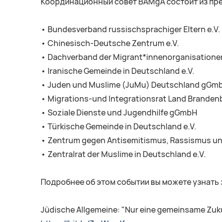
Координационный совет BAMgA состоит из пр
• Bundesverband russischsprachiger Eltern e.V.
• Chinesisch-Deutsche Zentrum e.V.
• Dachverband der Migrant*innenorganisationen
• Iranische Gemeinde in Deutschland e.V.
• Juden und Muslime (JuMu) Deutschland gGm
• Migrations-und Integrationsrat Land Brandenb
• Soziale Dienste und Jugendhilfe gGmbH
• Türkische Gemeinde in Deutschland e.V.
• Zentrum gegen Antisemitismus, Rassismus un
• Zentralrat der Muslime in Deutschland e.V.
Подробнее об этом событии вы можете узнать 
Jüdische Allgemeine: "Nur eine gemeinsame Zuk