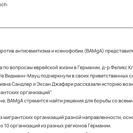
sch:
_________________________________________
ротив антисемитизма и ксенофобии (BAMgA) представил
по вопросам еврейской жизни в Германии, д-р Феликс К
те Видманн-Мауц подчеркнули в своих приветственных с
иана Сандлер и Эхсан Джафари рассказали историю возн
антских организаций".
не, BAMgA стремится найти решения для борьбы со всеми
з мигрантских организаций разной направленности, осно
о 10 организаций из разных регионов Германии.