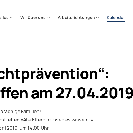
springen
elles
Wir über uns
Arbeitsrichtungen
Kalender
chtprävention“:
effen am 27.04.201
sprachige Familien!
nstreffen «Alle Eltern müssen es wissen…»!
ril 2019, um 14.00 Uhr.