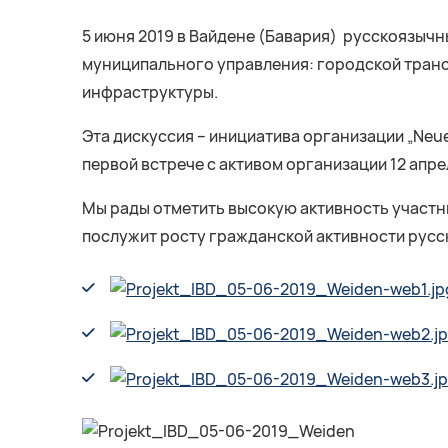
5 июня 2019 в Вайдене (Бавария) русскоязыч
муниципального управления: городской трансп
инфраструктуры.
Эта дискуссия – инициатива организации „Neue Z
первой встрече с активом организации 12 апре
Мы рады отметить высокую активность участни
послужит росту гражданской активности русс