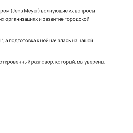
ером (Jens Meyer) волнующие их вопросы
их организациях и развитие городской
I“, а подготовка к ней началась на нашей
 откровенный разговор, который, мы уверены,