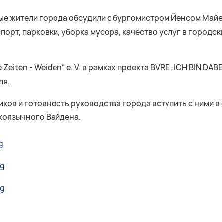
ные жители города обсудили с бургомистром Йенсом Май
орт, парковки, уборка мусора, качество услуг в городск
eiten - Weiden“ e. V. в рамках проекта BVRE „ICH BIN DABE
ля.
ков и готовность руководства города вступить с ними в
коязычного Вайдена.