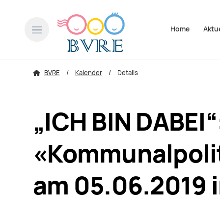
Navigation über
Home
Aktu
BVRE
Kalender
Details
„ICH BIN DABEI“
«Kommunalpolit
am 05.06.2019 