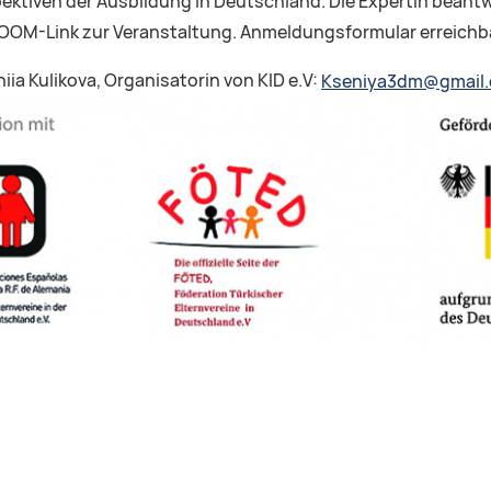
ektiven der Ausbildung in Deutschland. Die Expertin beantw
ZOOM-Link zur Veranstaltung. Anmeldungsformular erreichb
iia Kulikova, Organisatorin von KID e.V:
Kseniya3dm@gmail