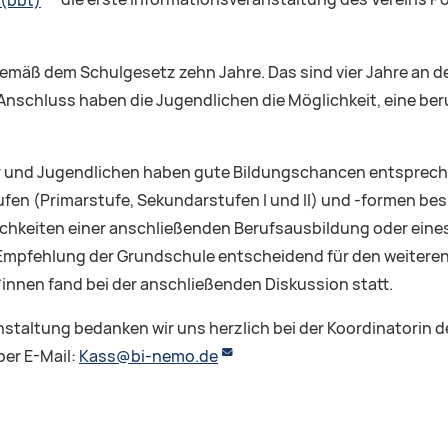
 (bbt)
die erste Informationsveranstaltung des Vereins P
gemäß dem Schulgesetz zehn Jahre. Das sind vier Jahre an d
Anschluss haben die Jugendlichen die Möglichkeit, eine be
der und Jugendlichen haben gute Bildungschancen entsprech
fen (Primarstufe, Sekundarstufen I und II) und -formen bes
hkeiten einer anschließenden Berufsausbildung oder eines
 Empfehlung der Grundschule entscheidend für den weiteren 
nnen fand bei der anschließenden Diskussion statt.
taltung bedanken wir uns herzlich bei der Koordinatorin de
per E-Mail:
Kass@bi-nemo.de