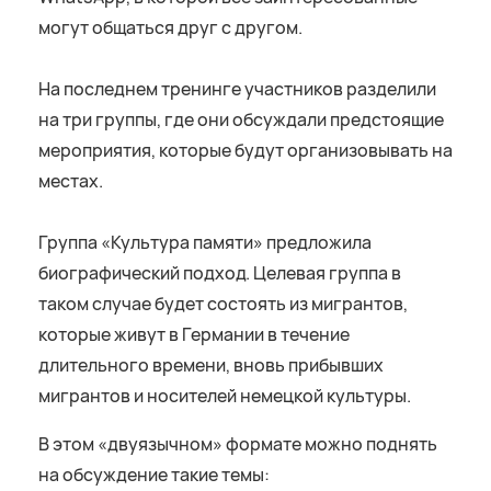
могут общаться друг с другом.
На последнем тренинге участников разделили
на три группы, где они обсуждали предстоящие
мероприятия, которые будут организовывать на
местах.
Группа «Культура памяти» предложила
биографический подход. Целевая группа в
таком случае будет состоять из мигрантов,
которые живут в Германии в течение
длительного времени, вновь прибывших
мигрантов и носителей немецкой культуры.
В этом «двуязычном» формате можно поднять
на обсуждение такие темы: