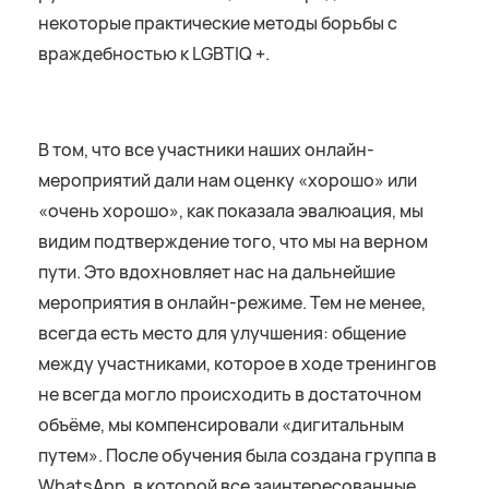
некоторые практические методы борьбы с
враждебностью к LGBTIQ +.
В том, что все участники наших онлайн-
мероприятий дали нам оценку «хорошо» или
«очень хорошо», как показала эвалюация, мы
видим подтверждение того, что мы на верном
пути. Это вдохновляет нас на дальнейшие
мероприятия в онлайн-режиме. Тем не менее,
всегда есть место для улучшения: общение
между участниками, которое в ходе тренингов
не всегда могло происходить в достаточном
объёме, мы компенсировали «дигитальным
путем». После обучения была создана группа в
WhatsApp, в которой все заинтересованные