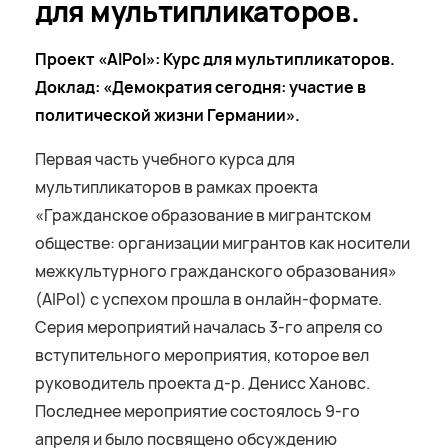
для мультипликаторов.
Проект «AIPol»: Курс для мультипликаторов.
Доклад: «Демократия сегодня: участие в
политической жизни Германии».
Первая часть учебного курса для
мультипликаторов в рамках проекта
«Гражданское образование в мигрантском
обществе: организации мигрантов как носители
межкультурного гражданского образования»
(AIPol) с успехом прошла в онлайн-формате.
Серия мероприятий началась 3-го апреля со
вступительного мероприятия, которое вел
руководитель проекта д-р. Денисс Хановс.
Последнее мероприятие состоялось 9-го
апреля и было посвящено обсуждению