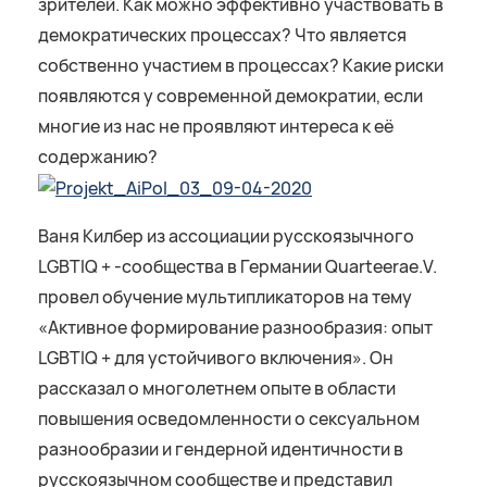
зрителей. Как можно эффективно участвовать в
демократических процессах? Что является
собственно участием в процессах? Какие риски
появляются у современной демократии, если
многие из нас не проявляют интереса к её
содержанию?
Ваня Килбер из ассоциации русскоязычного
LGBTIQ + -сообщества в Германии Quarteerae.V.
провел обучение мультипликаторов на тему
«Активное формирование разнообразия: опыт
LGBTIQ + для устойчивого включения». Он
рассказал о многолетнем опыте в области
повышения осведомленности о сексуальном
разнообразии и гендерной идентичности в
русскоязычном сообществе и представил