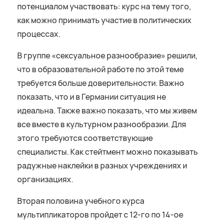
потенциалом участвовать: курс на тему того,
как можно принимать участие в политических
процессах.
В группе «сексуальное разнообразие» решили,
что в образовательной работе по этой теме
требуется больше доверительности. Важно
показать, что и в Германии ситуация не
идеальна. Также важно показать, что мы живем
все вместе в культурном разнообразии. Для
этого требуются соответствующие
специалисты. Как стейтмент можно показывать
радужные наклейки в разных учреждениях и
организациях.
Вторая половина учебного курса
мультипликаторов пройдет с 12-го по 14-ое