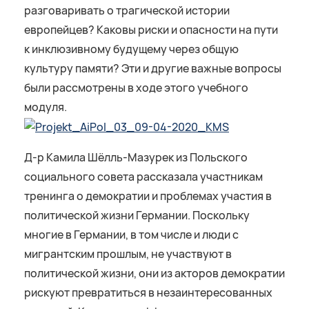
разговаривать о трагической истории
европейцев? Каковы риски и опасности на пути
к инклюзивному будущему через общую
культуру памяти? Эти и другие важные вопросы
были рассмотрены в ходе этого учебного
модуля.
Д-р Камила Шёлль-Мазурек из Польского
социального совета рассказала участникам
тренинга о демократии и проблемах участия в
политической жизни Германии. Поскольку
многие в Германии, в том числе и люди с
мигрантским прошлым, не участвуют в
политической жизни, они из акторов демократии
рискуют превратиться в незаинтересованных