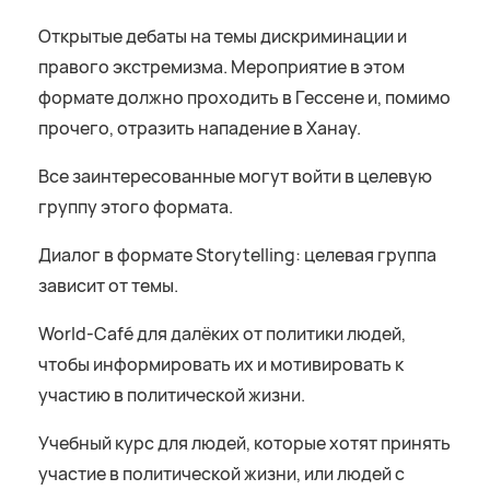
Открытые дебаты на темы дискриминации и
правого экстремизма. Мероприятие в этом
формате должно проходить в Гессене и, помимо
прочего, отразить нападение в Ханау.
Все заинтересованные могут войти в целевую
группу этого формата.
Диалог в формате Storytelling: целевая группа
зависит от темы.
World-Café для далёких от политики людей,
чтобы информировать их и мотивировать к
участию в политической жизни.
Учебный курс для людей, которые хотят принять
участие в политической жизни, или людей с