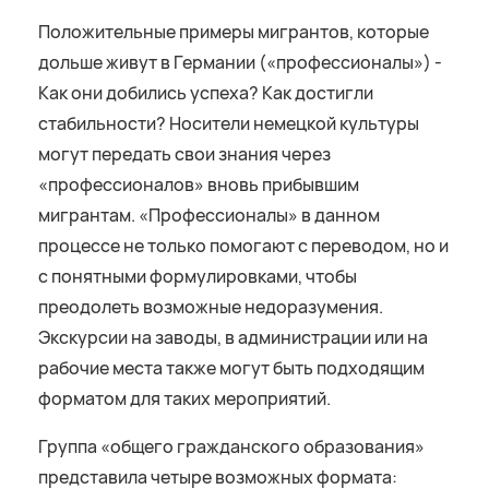
Положительные примеры мигрантов, которые
дольше живут в Германии («профессионалы») -
Как они добились успеха? Как достигли
стабильности? Носители немецкой культуры
могут передать свои знания через
«профессионалов» вновь прибывшим
мигрантам. «Профессионалы» в данном
процессе не только помогают с переводом, но и
с понятными формулировками, чтобы
преодолеть возможные недоразумения.
Экскурсии на заводы, в администрации или на
рабочие места также могут быть подходящим
форматом для таких мероприятий.
Группа «общего гражданского образования»
представила четыре возможных формата: