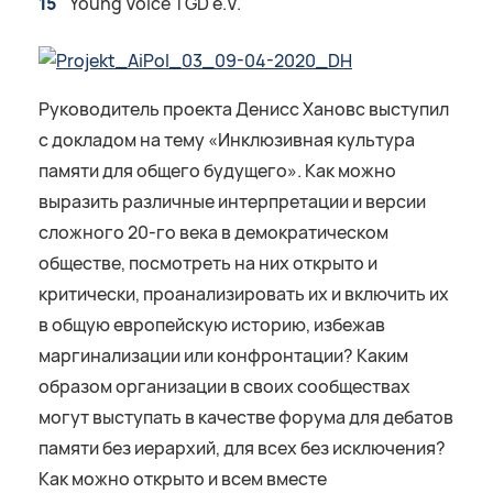
Young Voice TGD e.V.
Руководитель проекта Денисс Хановс выступил
с докладом на тему «Инклюзивная культура
памяти для общего будущего». Как можно
выразить различные интерпретации и версии
сложного 20-го века в демократическом
обществе, посмотреть на них открыто и
критически, проанализировать их и включить их
в общую европейскую историю, избежав
маргинализации или конфронтации? Каким
образом организации в своих сообществах
могут выступать в качестве форума для дебатов
памяти без иерархий, для всех без исключения?
Как можно открыто и всем вместе