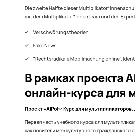
Die zweite Hälfte dieser Multiplikator*innensch
mit dem Multiplikator*innenteam und den Exper
Verschwörungstheorien
Fake News
"Rechtsradikale Mobilmachung online", Iden
В рамках проекта A
онлайн-курса для 
Проект «AIPol»: Курс для мультипликаторов
Первая часть учебного курса для мультиплик
как носители межкультурного гражданского об