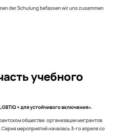
 Rahmen der Schulung befassen wir uns zusammen
 часть учебного
LGBTIQ + для устойчивого включения».
грантском обществе: организации мигрантов
 Серия мероприятий началась 3-го апреля со