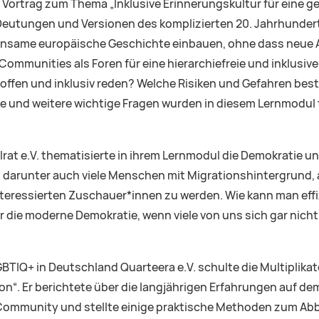
en Vortrag zum Thema „Inklusive Erinnerungskultur für eine 
Deutungen und Versionen des komplizierten 20. Jahrhundert
emeinsame europäische Geschichte einbauen, ohne dass ne
ommunities als Foren für eine hierarchiefreie und inklusiv
offen und inklusiv reden? Welche Risiken und Gefahren bes
 und weitere wichtige Fragen wurden in diesem Lernmodul 
rat e.V. thematisierte in ihrem Lernmodul die Demokratie u
arunter auch viele Menschen mit Migrationshintergrund, an de
teressierten Zuschauer*innen zu werden. Wie kann man effi
 die moderne Demokratie, wenn viele von uns sich gar nicht 
BTIQ+ in Deutschland Quarteera e.V. schulte die Multiplikat
“. Er berichtete über die langjährigen Erfahrungen auf dem G
Community und stellte einige praktische Methoden zum Abb