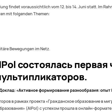
ulung findet voraussichtlich vom 12. bis 14. Juni statt. Im
ten mit folgenden Themen:
titäre Bewegungen im Netz.
IPol состоялась первая
мультипликаторов.
. Доклад: «Активное формирование разнообразия: опыт 
аторов в рамках проекта «Гражданское образование в ми
разования» (AIPol) с успехом прошла в онлайн-формате.