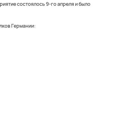
риятие состоялось 9-го апреля и было
лков Германии: