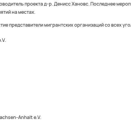
оводитель проекта д-р. Денисс Хановс. Последнее мероп
тий на местах.
тие представители мигрантских организаций со всех уго
.V.
achsen-Anhalt e.V.