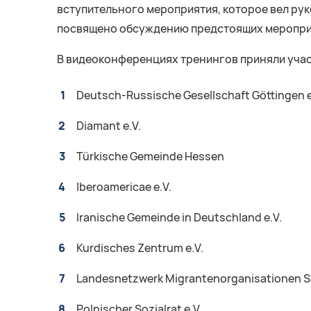
вступительного мероприятия, которое вел рук
посвящено обсуждению предстоящих мероприя
В видеоконференциях тренингов приняли учас
Deutsch-Russische Gesellschaft Göttingen e
Diamant e.V.
Türkische Gemeinde Hessen
Iberoamericae e.V.
Iranische Gemeinde in Deutschland e.V.
Kurdisches Zentrum e.V.
Landesnetzwerk Migrantenorganisationen S
Polnischer Sozialrat e.V.