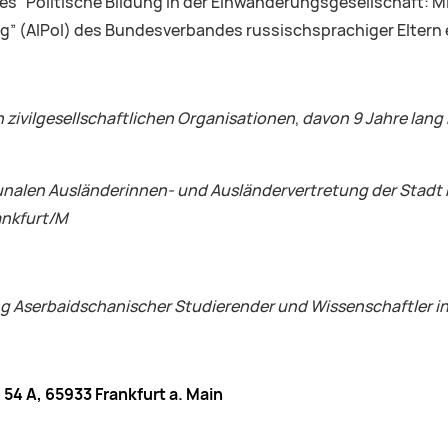
es “Politische Bildung in der Einwanderungsgesellschaft: 
ng” (AIPol) des Bundesverbandes russischsprachiger Eltern 
n zivilgesellschaftlichen Organisationen
,
davon 9 Jahre lang
nalen Ausländerinnen-
und Ausländervertretung der Stadt Fr
ankfurt/M
g Aserbaidschanischer Studierender und Wissenschaftler i
54 A, 65933 Frankfurt a. Main