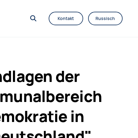
Kontakt
Russisch
ndlagen der
mmunalbereich
emokratie in
Deutschland",