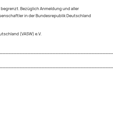
 begrenzt. Bezüglich Anmeldung und aller
senschaftler in der Bundesrepublik Deutschland
utschland (VASW) e.V.
________________________________________
________________________________________