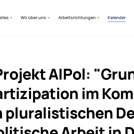
springen
elles
Wir über uns
Arbeitsrichtungen
Kalender
Projekt AIPol: "Gru
rtizipation im Ko
 pluralistischen D
litische Arbeit in 