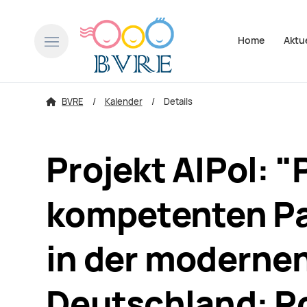
Navigation über
Home
Aktu
BVRE
Kalender
Details
Projekt AIPol: "
kompetenten Pa
in der modernen
Deutschland: Po