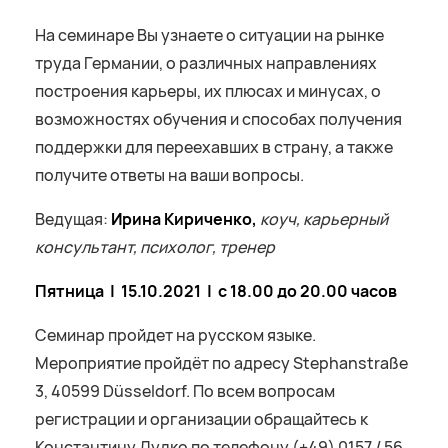
На семинаре Вы узнаете о ситуации на рынке
труда Германии, о различных направлениях
построения карьеры, их плюсах и минусах, о
возможностях обучения и способах получения
поддержки для переехавших в страну, а также
получите ответы на ваши вопросы.
Ведущая:
Ирина Кириченко,
коуч, карьерный
консультант, психолог, тренер
Пятница | 15.10.2021 | с 18.00 до 20.00 часов
Семинар пройдет на русском языке.
Мероприятие пройдёт по адресу Stephanstraße
3, 40599 Düsseldorf. По всем вопросам
регистрации и организации обращайтесь к
Константину Дудко по телефону (+49) 0157 / 56