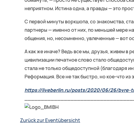
обмануть, — просто не существует способа ска
неприятном. Истина одна, а правды — это прос
С первой минуты воркшопа, со знакомства, ста
партнеры — именно от них, по меньшей мере на
общения, но, несомненно, увлеченные — вот ос
А как же иначе? Ведь все мы, друзья, живем в
цивилизации печатное слово стало общедоступ
стала не только общедоступной (благодаря ин
Реформация. Все не так быстро, но кое-что из
https://liveberlin.ru/posts/2020/06/26/bvre-
_________________________________
Zurück zur Eventübersicht