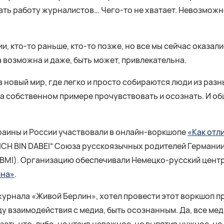
ать работу журналистов… Чего-то не хватает. Невозможн
и, кто-то раньше, кто-то позже, но все мы сейчас оказал
 возможна и даже, быть может, привлекательна.
 новый мир, где легко и просто собираются люди из разн
 на собственном примере прочувствовать и осознать. И об
краины и России участвовали в онлайн-воркшопе
«Как отл
„ICH BIN DABEI“ Союза русскоязычных родителей Германии
BMI). Организацию обеспечивали Немецко-русский центр
ина»
.
журнала «Живой Берлин», хотел провести этот воркшоп п
 взаимодействия с медиа, быть осознанным. Да, все медиа