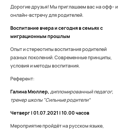
Дорогие друзья! Мы приглашаем вас на офф- и
онлайн-встречу для родителей.
Воспитание вчера и сегодня
в семьях с
миграционным прошлым
Опыт и стереотипы воспитания родителей
разных поколений. Современные принципы,
условия и методы воспитания.
Референт:
Галина Мюллер,
дипломированный педагог,
тренер школы "Сильные родители“
Четверг | 01.07.2021 | 10.00 часов
Мероприятие пройдёт на русском языке,