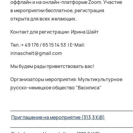
оффлайн и на онлайн-платформе Zoom. Участие
в мероприятии бесплатное, регистрация
открыта для всех желающих.
Контакт для регистрации: Ирина Шайт
Тел.:+ 49 176 / 65 15 14 53 | E-Mail:
irinascheit@gmail.com
Мы будем рады приветствовать вас!
Организаторы мероприятия: Мультикультурное
русско-немецкое общество "Василиса"
_____________________________________
Приглашение на мероприятие
(313,3 KiB)
_____________________________________