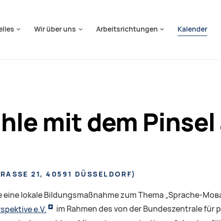
springen
elles
Wir über uns
Arbeitsrichtungen
Kalender
hle mit dem Pinsel
ASSE 21, 40591 DÜSSELDORF
)
nе eine lokale Bildungsmaßnahme zum Thema „Sprache-Мова-
spektive e.V.
im Rahmen des von der Bundeszentrale für po