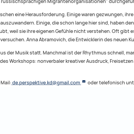
in russischsprachigen Migrantenorganisationen" durchgefüh
schen eine Herausforderung. Einige waren gezwungen, ihre H
auszuwandern. Einige, die schon lange hier sind, haben de
bt, weil sie ihre eigenen Gefühle nicht verstehen. Oft gibt 
u versuchen. Anna Abramovich, die Entwicklerin des neuen Ku
s der Musik statt. Manchmal ist der Rhythmus schnell, manc
el des Workshops: nonverbaler kreativer Ausdruck, Freiset
-Mail:
de.perspektive.kd@gmail.com
oder telefonisch un