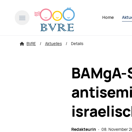
Navigation über
Home
Aktu
BVRE
Aktuelles
Details
BAMgA-S
antisemi
israelis
Redakteurin ·
08. November 2