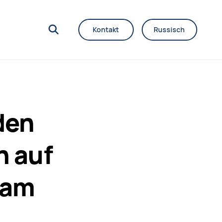
Kontakt
Russisch
den
n auf
dam