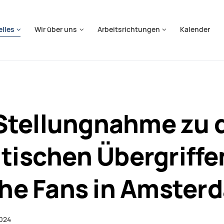
springen
elles
Wir über uns
Arbeitsrichtungen
Kalender
tellungnahme zu 
tischen Übergriffe
che Fans in Amster
024