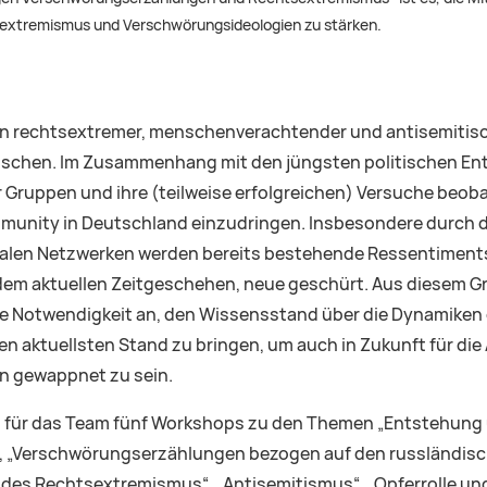
extremismus und Verschwörungsideologien zu stärken.
rechtsextremer, menschenverachtender und antisemitisch
nschen. Im Zusammenhang mit den jüngsten politischen Ent
 Gruppen und ihre (teilweise erfolgreichen) Versuche beoba
munity in Deutschland einzudringen. Insbesondere durch d
alen Netzwerken werden bereits bestehende Ressentiments 
em aktuellen Zeitgeschehen, neue geschürt. Aus diesem Gru
eine Notwendigkeit an, den Wissensstand über die Dynamike
n aktuellsten Stand zu bringen, um auch in Zukunft für di
 gewappnet zu sein.
n für das Team fünf Workshops zu den Themen „Entstehung 
 „Verschwörungserzählungen bezogen auf den russländisch
 des Rechtsextremismus“, „Antisemitismus“, „Opferrolle un