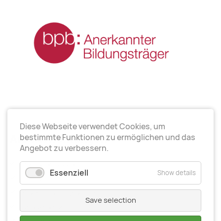
Diese Webseite verwendet Cookies, um
Arbeitsrichtungen
bestimmte Funktionen zu ermöglichen und das
Angebot zu verbessern.
Politische Bildung
Essenziell
Show details
Elternarbeit
Kinder- und Jugendarbeit
Save selection
Seniorenarbeit
Gesundheit