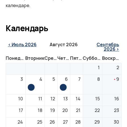
календаре.
Календарь
< Июль 2026
Август 2026
Сентябрь
2026 >
Понедельник
Вторник
Среда
Четверг
Пятница
Суббота
Воскресенье
1
2
3
4
5
6
7
8
9
Инфомероприятие:
Инфомероприятие:
Дефицитные
Возможности
профессии
квалификации
10
11
12
13
14
15
16
в
в
Германии
сфере
строительства
17
18
19
20
21
22
23
и
проектирования
24
25
26
27
28
29
30
в
Баварии