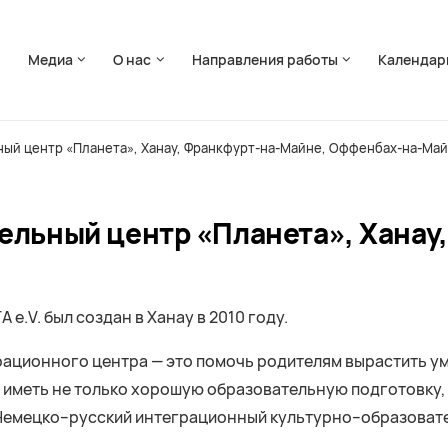
ть навигацию
я
Медиа
О нас
Направления работы
Календар
ый центр «Планета», Ханау, Франкфурт-на-Майне, Оффенбах-на-Ма
льный центр «Планета», Ханау,
.V. был создан в Ханау в 2010 году.
рационного центра — это помочь родителям вырастить ум
т иметь не только хорошую образовательную подготовку,
 Немецко–русский интеграционный культурно–образовате