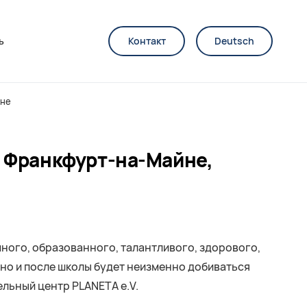
ь
Контакт
Deutsch
йне
 Франкфурт-на-Майне,
ного, образованного, талантливого, здорового,
 но и после школы будет неизменно добиваться
льный центр PLANETA e.V.