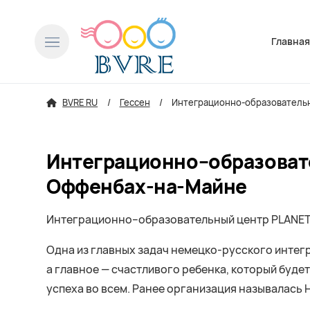
Пропусти
Главна
BVRE RU
Гессен
Интеграционно-образовательн
Интеграционно–образовате
Оффенбах-на-Майне
Интеграционно–образовательный центр PLANETA e
Одна из главных задач немецко-русского интег
а главное — счастливого ребенка, который буде
успеха во всем. Ранее организация называлась