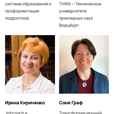
системе образования и
THWS — Техническом
профориентации
университете
подростков.
прикладных наук
Вюрцбург.
Ирина Кириченко
Соня Граф
Jobcoach и
Трансформационный