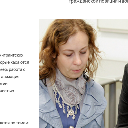
гражданской позиции и во
мигрантских
торые касаются
мер: работа с
рганизация
егии
нностью.
ятия по темам: