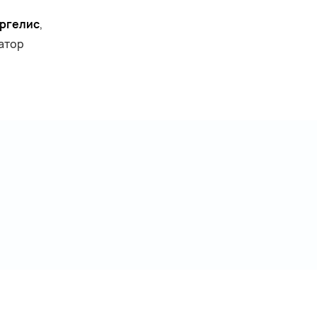
ргелис
,
атор