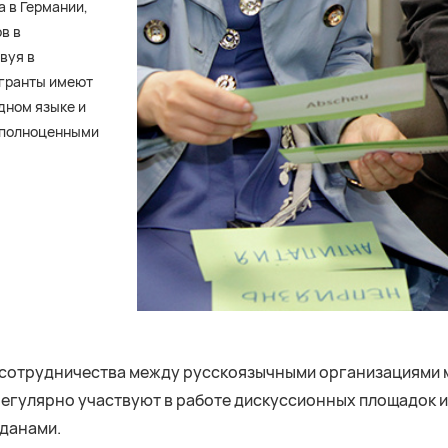
 в Германии,
в в
вуя в
игранты имеют
дном языке и
ь полноценными
 сотрудничества между русскоязычными организациями 
регулярно участвуют в работе дискуссионных площадок и
данами.