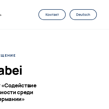
ь
Контакт
Deutsch
ЕЩЕНИЕ
abei
 «Содействие
вности среди
Германии»