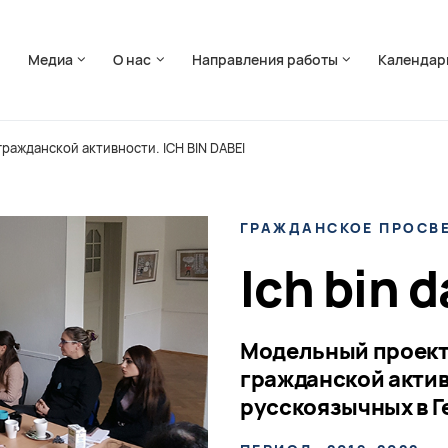
ть навигацию
я
Медиа
О нас
Направления работы
Календар
ражданской активности. ICH BIN DABEI
ГРАЖДАНСКОЕ ПРОСВ
Ich bin d
Модельный проект
гражданской акти
русскоязычных в 