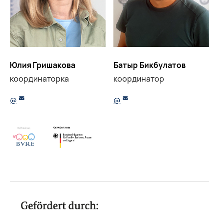
Юлия Гришакова
Батыр Бикбулатов
координаторка
координатор
@
@