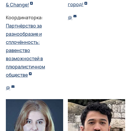
город!
& Change!
Координаторка:
@
Партнёрство за
разнообразие и
сплочённость:
равенство
возможностей в
плюралистичном
обществе
@