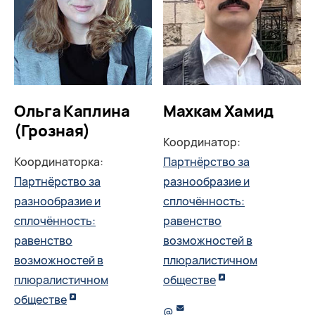
Ольга Каплина
Махкам Хамид
(Грозная)
Координатор:
Координаторка:
Партнёрство за
Партнёрство за
разнообразие и
разнообразие и
сплочённость:
сплочённость:
равенство
равенство
возможностей в
возможностей в
плюралистичном
плюралистичном
обществе
обществе
@