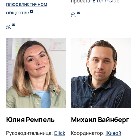
проекта:
Eltern-Club
плюралистичном
обществе
@
@
Михаил Вайнберг
Юлия Ремпель
Координатор:
Живой
Руководительница:
Click