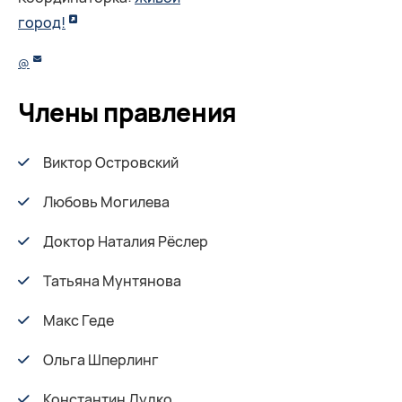
город!
@
Члены правления
Виктор Островский
Любовь Могилева
Доктор Наталия Рёслер
Татьяна Мунтянова
Макс Геде
Ольга Шперлинг
Константин Дудко