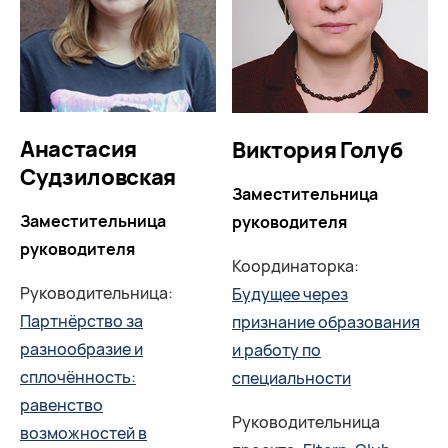
Анастасия
Виктория Голуб
Судзиловская
Заместительница
Заместительница
руководителя
руководителя
Координаторка:
Руководительница:
Будущее через
Партнёрство за
признание образования
разнообразие и
и работу по
сплочённость:
специальности
равенство
Руководительница
возможностей в