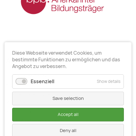
Diese Webseite verwendet Cookies, um
Arbeitsrichtungen
bestimmte Funktionen zu ermöglichen und das
Angebot zu verbessern.
Politische Bildung
Essenziell
Show details
Elternarbeit
Kinder- und Jugendarbeit
Save selection
Seniorenarbeit
Gesundheit
Accept all
Organisationsentwiсklung
Deny all