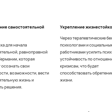
ние самостоятельной
Укрепление жизнестойк
Через терапевтические бе
ка для начала
психологами и социальны
ятельной, равноправной
работниками усилить пси
Германии, которая
устойчивость по отношен
 осознать свои
кризисам, что будет
сти, возможности, вести
способствовать обретени
ятельную жизнь и
жизни.
ть решения.