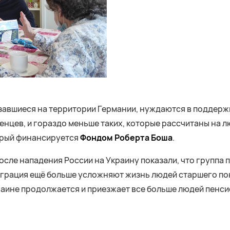
завшиеся на территории Германии, нуждаются в поддержке
нцев, и гораздо меньше таких, которые рассчитаны на л
торый финансируется
Фондом Роберта Боша
.
сле нападения России на Украину показали, что группа 
еграция ещё больше усложняют жизнь людей старшего поко
краине продолжается и приезжает все больше людей пенс