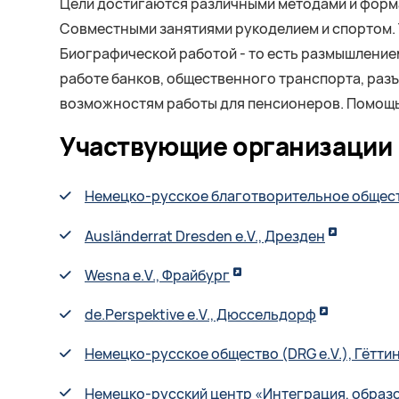
Цели достигаются различными методами и форма
Совместными занятиями рукоделием и спортом. 
Биографической работой - то есть размышление
работе банков, общественного транспорта, разъ
возможностям работы для пенсионеров. Помощью
Участвующие организации
Немецко-русское благотворительное общест
Ausländerrat Dresden e.V., Дрезден
Wesna e.V., Фрайбург
de.Perspektive e.V., Дюссельдорф
Немецко-русское общество (DRG e.V.), Гётти
Немецко-русский центр «Интеграция, образо