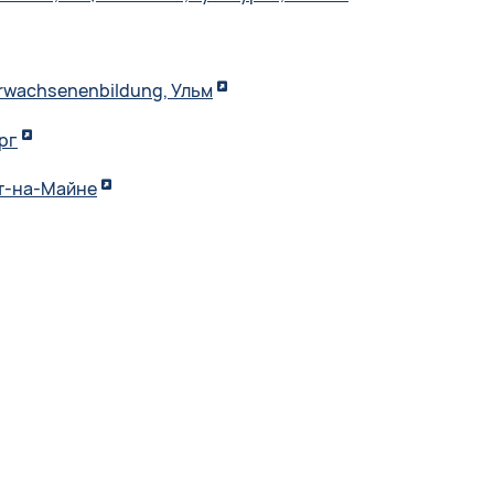
r Erwachsenenbildung, Ульм
рг
т-на-Майне