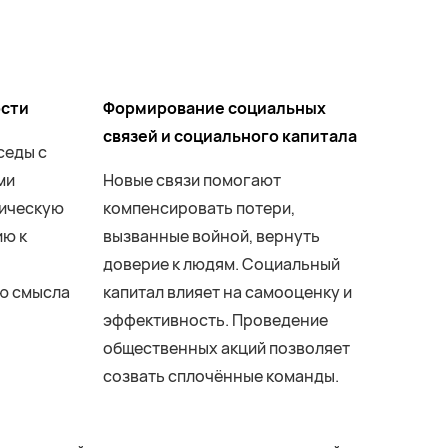
ости
Формирование социальных
связей и социального капитала
седы с
ми
Новые связи помогают
хическую
компенсировать потери,
ию к
вызванные войной, вернуть
доверие к людям. Социальный
ю смысла
капитал влияет на самооценку и
эффективность. Проведение
общественных акций позволяет
созвать сплочённые команды.