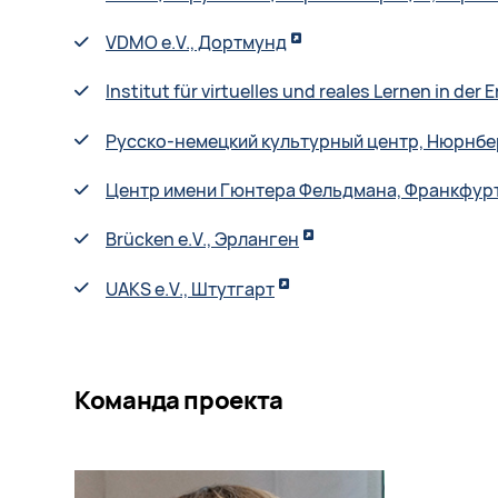
VDMO e.V., Дортмунд
Institut für virtuelles und reales Lernen in de
Русско-немецкий культурный центр, Нюрнбе
Центр имени Гюнтера Фельдмана, Франкфур
Brücken e.V., Эрланген
UAKS e.V., Штутгарт
Команда проекта