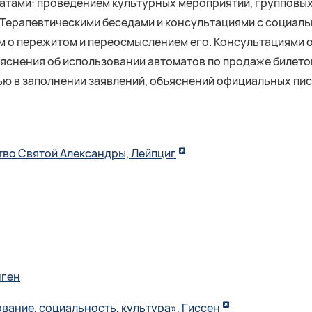
тами: проведением культурных мероприятий, групповых 
Терапевтическими беседами и консультациями с социаль
м о пережитом и переосмыслением его. Консультациями о
яснения об использовании автоматов по продаже билетов 
 в заполнении заявлений, объяснений официальных писе
во Святой Александры, Лейпциг
нген
вание, социальность, культура», Гиссен