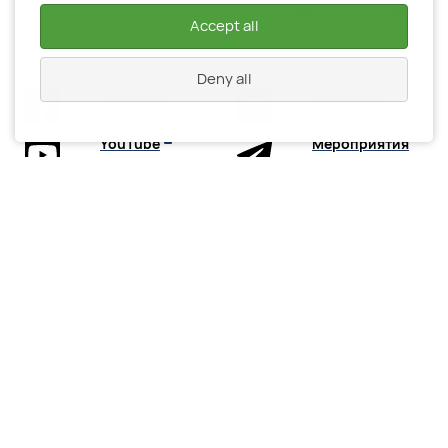
0
/
3
Accept all
Deny all
Facebook
Instagram
YouTube
Мероприятия
BVRE
Новости
·
19. Июнь 2026
Memory:Next — память,
которую мы создаём сами
Подробнее...