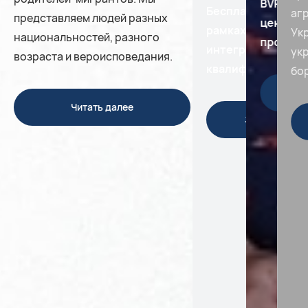
BVRE e.V
Бесплатные пред
аг
представляем людей разных
центр г
рамках программы
Ук
национальностей, разного
просве
интеграция через
ук
возраста и вероисповедания.
квалификацию
бор
Читать далее
Зарегистрир