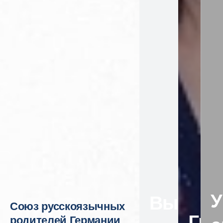
У
Выход 
Союз русскоязычных
Гра
родителей Германии