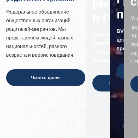
с
рынок т
про
Федеральное объединение
в Герма
Мы
общественных организаций
пр
родителей-мигрантов. Мы
BVRE e.
Бесплатные пред
аг
представляем людей разных
центр г
рамках программ
Ук
национальностей, разного
просве
интеграция через
укр
возраста и вероисповедания.
квалификацию
с э
Читать далее
Зарегистрир