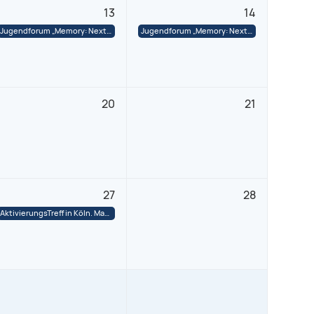
13
14
Jugendforum „Memory: Next“ in Dresden
Jugendforum „Memory: Next“ in Dresden
20
21
27
28
AktivierungsTreff in Köln. Mangelberufe