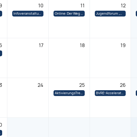
9
10
11
12
kauf und E-Commerce
Infoveranstaltung: Qualifizierungsmöglichkeiten in Pädagogik und systemischer Beratung in Mannheim
Online: Der Weg zur Gründung eines Unternehmens in Deutschland
Jugendforum „Memory: Next“ in Dresden
6
17
18
19
3
24
25
26
AktivierungsTreff in Gießen. Entwicklungsmöglichkeiten für Lehrkräfte
BVRE-Accelerator: Vereinsverwaltung in der Praxis – Buchhaltung, Haftung und Abrechnungswesen
0
 ZEBRA helfen?