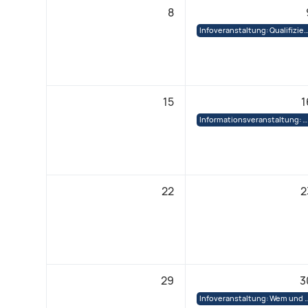
8
Infoveranstaltung: Qualifizierung im Kreis Gütersloh – Metalltechnik, Elektro/Mechatronik, Lagerlogistik, Ver
15
1
Informationsveranstaltung: Qualifizierung in Deutschland – kostenlos und ohne Gutschein
22
2
29
3
Infoveranstaltung: Wem und wie kann