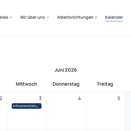
springen
elles
Wir über uns
Arbeitsrichtungen
Kalender
Juni 2026
Mittwoch
Donnerstag
Freitag
2
3
4
5
Infoveranstaltung: Der Weg zur Arbeit als Integrations- und/oder Sprachmittler*in in NRW