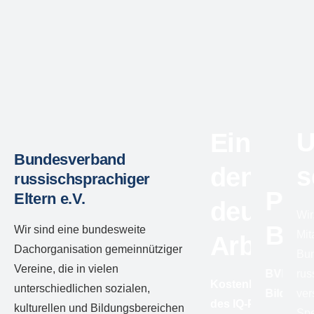
U
Einstieg
Bundesverband
s
den
russischsprachiger
Pol
Eltern e.V.
deutsch
Wir
Bil
Wir sind eine bundesweite
Mit
Arbeits
Dachorganisation gemeinnütziger
Bu
Vereine, die in vielen
BVRE e.V.
rus
Kostenlose Angeb
unterschiedlichen sozialen,
Bildung
ver
des IQ-Programms –
kulturellen und Bildungsbereichen
Spe