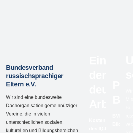
U
Einstieg
Bundesverband
s
den
russischsprachiger
Pol
Eltern e.V.
deutsch
Wir
Bil
Wir sind eine bundesweite
Mit
Arbeits
Dachorganisation gemeinnütziger
Bu
Vereine, die in vielen
BVRE e.V.
rus
Kostenlose Angeb
unterschiedlichen sozialen,
Bildung
ver
des IQ-Programms –
kulturellen und Bildungsbereichen
Spe